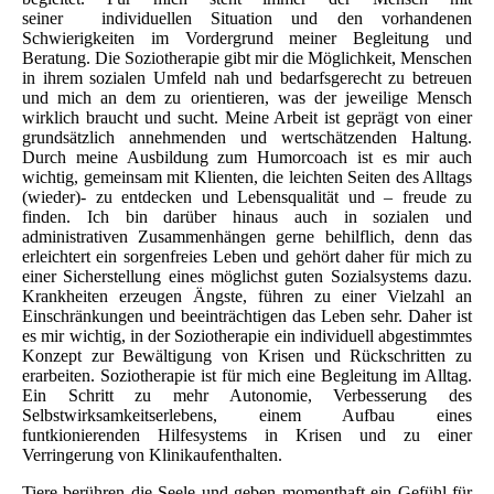
seiner individuellen Situation und den vorhandenen
Schwierigkeiten im Vordergrund meiner Begleitung und
Beratung. Die Soziotherapie gibt mir die Möglichkeit, Menschen
in ihrem sozialen Umfeld nah und bedarfsgerecht zu betreuen
und mich an dem zu orientieren, was der jeweilige Mensch
wirklich braucht und sucht. Meine Arbeit ist geprägt von einer
grundsätzlich annehmenden und wertschätzenden Haltung.
Durch meine Ausbildung zum Humorcoach ist es mir auch
wichtig, gemeinsam mit Klienten, die leichten Seiten des Alltags
(wieder)- zu entdecken und Lebensqualität und – freude zu
finden. Ich bin darüber hinaus auch in sozialen und
administrativen Zusammenhängen gerne behilflich, denn das
erleichtert ein sorgenfreies Leben und gehört daher für mich zu
einer Sicherstellung eines möglichst guten Sozialsystems dazu.
Krankheiten erzeugen Ängste, führen zu einer Vielzahl an
Einschränkungen und beeinträchtigen das Leben sehr. Daher ist
es mir wichtig, in der Soziotherapie ein individuell abgestimmtes
Konzept zur Bewältigung von Krisen und Rückschritten zu
erarbeiten. Soziotherapie ist für mich eine Begleitung im Alltag.
Ein Schritt zu mehr Autonomie, Verbesserung des
Selbstwirksamkeitserlebens, einem Aufbau eines
funtkionierenden Hilfesystems in Krisen und zu einer
Verringerung von Klinikaufenthalten.
Tiere berühren die Seele und geben momenthaft ein Gefühl für